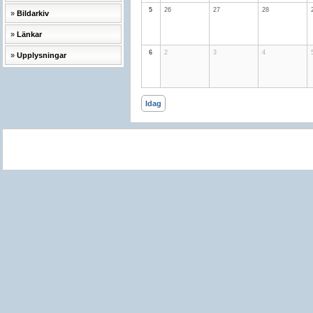
5
26
27
28
Bildarkiv
Länkar
6
2
3
4
Upplysningar
Idag