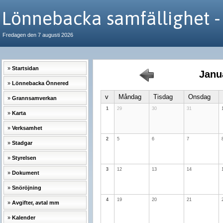
Lönnebacka samfällighet -
Fredagen den 7 augusti 2026
Startsidan
Janu
Lönnebacka Önnered
v
Måndag
Tisdag
Onsdag
Grannsamverkan
1
29
30
31
Karta
Verksamhet
2
5
6
7
Stadgar
Styrelsen
3
12
13
14
Dokument
Snöröjning
4
19
20
21
Avgifter, avtal mm
Kalender